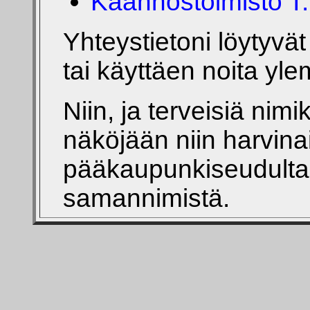
Käännöstoimisto T:
Yhteystietoni löytyvät
tai käyttäen noita yle
Niin, ja terveisiä nim
näköjään niin harvinai
pääkaupunkiseudulta l
samannimistä.