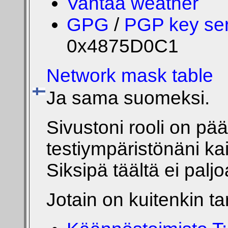
Vantaa weather
GPG
/
PGP
key
se
0x4875D0C1
Network mask table
Ja sama suomeksi.
Sivustoni rooli on p
testiympäristönäni kai
Siksipä täältä ei paljo
Jotain on kuitenkin tar